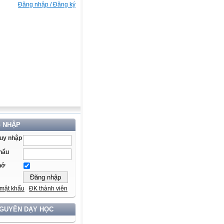
Đăng nhập / Đăng ký
 NHẬP
ruy nhập
hẩu
hớ
mật khẩu
ĐK thành viên
NGUYÊN DẠY HỌC