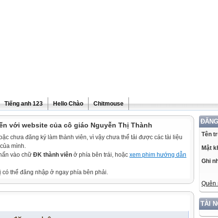
Tiếng anh 123
Hello Chào
Chitmouse
ĐĂNG
ến với website của cô giáo Nguyễn Thị Thành
Tên t
c chưa đăng ký làm thành viên, vì vậy chưa thể tải được các tài liệu
 của mình.
Mật k
nhấn vào chữ
ĐK thành viên
ở phía bên trái, hoặc
xem phim hướng dẫn
Ghi n
ị có thể đăng nhập ở ngay phía bên phải.
Quên 
TÀI 