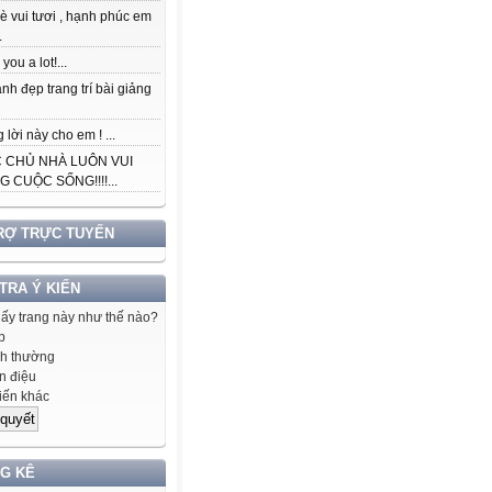
è vui tươi , hạnh phúc em
.
you a lot!...
nh đẹp trang trí bài giảng
lời này cho em ! ...
 CHỦ NHÀ LUÔN VUI
 CUỘC SỐNG!!!!...
RỢ TRỰC TUYẾN
 TRA Ý KIẾN
hấy trang này như thế nào?
p
h thường
 điệu
iến khác
G KÊ