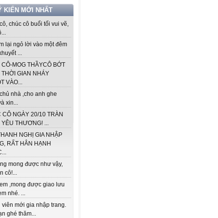
Ý KIẾN MỚI NHẤT
ô, chúc cô buổi tối vui vẽ,
...
m lại ngỏ lời vào một đêm
khuyết ...
 CÔ-MOG THẦYCÔ BỚT
 THỜI GIAN NHÁY
 VÀO...
chủ nhà ,cho anh ghe
à xin...
 CÔ NGÀY 20/10 TRÀN
YÊU THƯƠNG! ...
THANH NGHỊ GIA NHẬP
G, RẤT HÂN HẠNH
..
ng mong được như vậy,
 cô!...
em ,mong được giao lưu
m nhé. ...
viên mới gia nhập trang.
ạn ghé thăm...