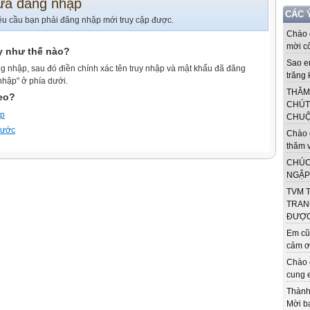
ưa đăng nhập
CÁC 
êu cầu bạn phải đăng nhập mới truy cập được.
Chào c
mời cô
y như thế nào?
Sao e
g nhập, sau đó điền chính xác tên truy nhập và mật khẩu đã đăng
trăng 
nhập" ở phía dưới.
THĂM
heo?
CHÚT
ập
CHUỘT
trước
Chào 
thăm v
CHÚC
NGẬP 
TVM 
TRAN
ĐƯỢC.
Em cũ
cảm ơn
Chào 
cung e
Thành 
Mời b