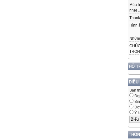
Mùa h
nhé! ..
Thank 
Hình ả
...
Những 
CHÚC
TRONG
HỖ T
ĐIỀU
Bạn t
Đẹ
Bìn
Đơn
Ý k
THỐN