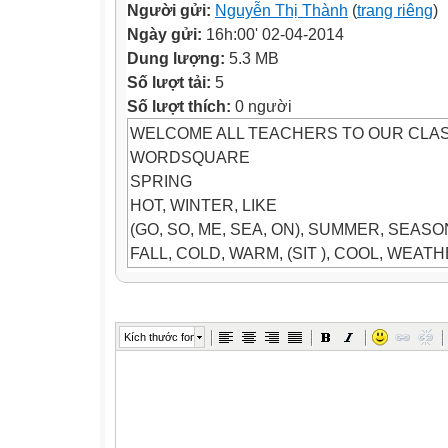
Người gửi:
Nguyễn Thị Thành
(
trang riêng
)
Ngày gửi:
16h:00' 02-04-2014
Dung lượng:
5.3 MB
Số lượt tải:
5
Số lượt thích:
0 người
WELCOME ALL TEACHERS TO OUR CLA
WORDSQUARE
SPRING
HOT, WINTER, LIKE
(GO, SO, ME, SEA, ON), SUMMER, SEASO
FALL, COLD, WARM, (SIT ), COOL, WEAT
S
P
R
Kích thước font
I
N
G
H
O