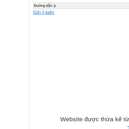
T
Đường dẫn
:
p
Gửi ý kiến
W
I
N
E
R
L
I
K
E
T
S
U
M
M
E
R
Website được thừa kế t
S