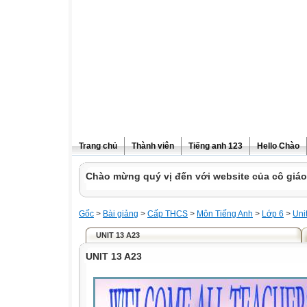
Trang chủ
Thành viên
Tiếng anh 123
Hello Chào
Chào mừng quý vị đến với website của cô giá
Gốc
>
Bài giảng
>
Cấp THCS
>
Môn Tiếng Anh
>
Lớp 6
>
Uni
UNIT 13 A23
UNIT 13 A23